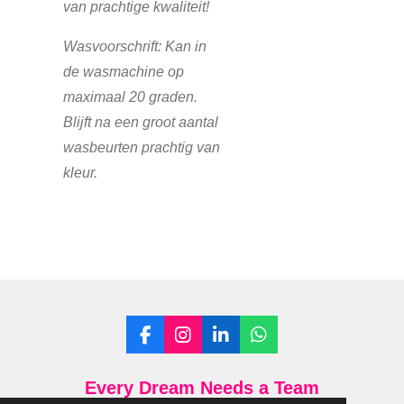
van prachtige kwaliteit!
Wasvoorschrift: Kan in
de wasmachine op
maximaal 20 graden.
Blijft na een groot aantal
wasbeurten prachtig
van
kleur.
F
I
L
W
a
n
i
h
c
s
n
a
Every Dream Needs a Team
e
t
k
t